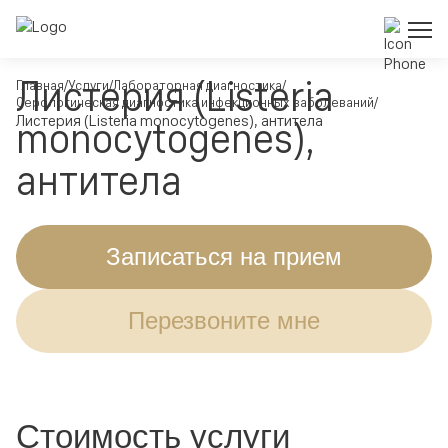
Листерия (Listeria
Главная
Услуги
Лабораторная диагностика
Серологическая диагностика инфекционных заболеваний
Листерия (Listeria monocytogenes), антитела
monocytogenes),
антитела
Записаться на прием
Перезвоните мне
Стоимость услуги