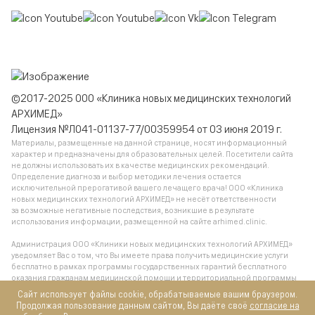
©2017-2025 ООО «Клиника новых медицинских технологий
АРХИМЕД»
Лицензия №Л041-01137-77/00359954 от 03 июня 2019 г.
Материалы, размещенные на данной странице, носят информационный
характер и предназначены для образовательных целей. Посетители сайта
не должны использовать их в качестве медицинских рекомендаций.
Определение диагноза и выбор методики лечения остается
исключительной прерогативой вашего лечащего врача! ООО «Клиника
новых медицинских технологий АРХИМЕД» не несёт ответственности
за возможные негативные последствия, возникшие в результате
использования информации, размещенной на сайте arhimed.clinic.
Администрация ООО «Клиники новых медицинских технологий АРХИМЕД»
уведомляет Вас о том, что Вы имеете права получить медицинские услуги
бесплатно в рамках программы государственных гарантий бесплатного
оказания гражданам медицинской помощи и территориальной программы
государственных гарантий бесплатного оказания гражданам медицинской
Сайт использует файлы cookie, обрабатываемые вашим браузером.
помощи, обратившись в поликлинику по месту жительства.
Продолжая пользование данным сайтом, Вы даёте своё
согласие на