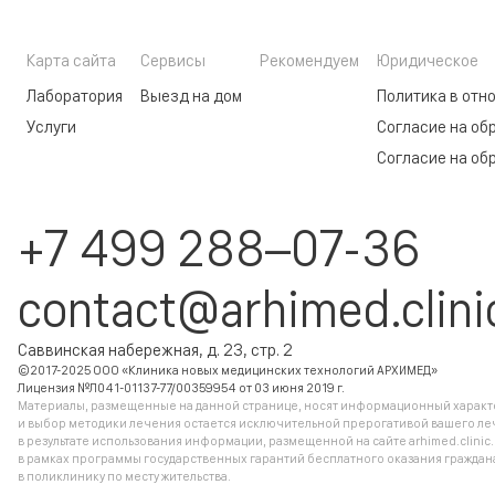
Карта сайта
Сервисы
Рекомендуем
Юридическое
Лаборатория
Выезд на дом
Политика в отн
Услуги
Согласие на об
Согласие на об
+7 499 288–07-36
contact@arhimed.clini
Саввинская набережная, д. 23, стр. 2
©2017-2025 ООО «Клиника новых медицинских технологий АРХИМЕД»
Лицензия №Л041-01137-77/00359954 от 03 июня 2019 г.
Материалы, размещенные на данной странице, носят информационный характер
и выбор методики лечения остается исключительной прерогативой вашего ле
в результате использования информации, размещенной на сайте arhimed.clinic
в рамках программы государственных гарантий бесплатного оказания гражд
в поликлинику по месту жительства.