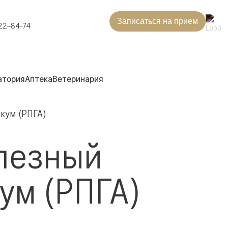
Записаться на прием
22–84-74
атория
Аптека
Ветеринария
кум (РПГА)
лезный
ум (РПГА)