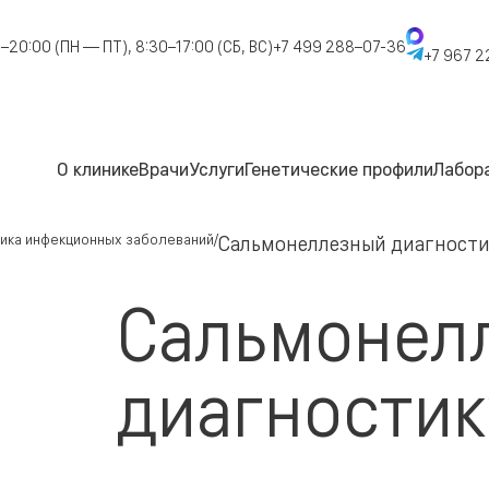
–20:00 (ПН — ПТ), 8:30–17:00 (СБ, ВС)
+7 499 288–07-36
+7 967 2
О клинике
Врачи
Услуги
Генетические профили
Лабор
ика инфекционных заболеваний
Сальмонеллезный диагности
Сальмонел
диагностик