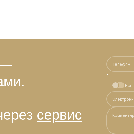
 —
*
ами.
Нап
через
сервис