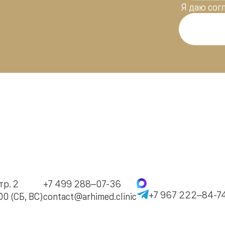
Я даю
сог
тр. 2
+7 499 288–07-36
+7 967 222–84-7
0 (СБ, ВС)
contact@arhimed.clinic