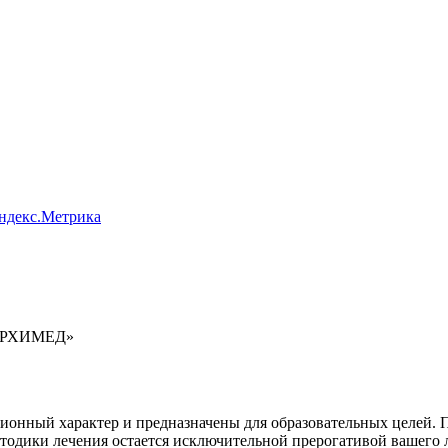
Яндекс.Метрика
 АРХИМЕД»
онный характер и предназначены для образовательных целей. По
етодики лечения остается исключительной прерогативой вашег