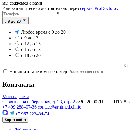
мы свяжемся с вами.
Или запишитесь самостоятельно через
сервис ProDoctorov
*
c 9 до 20
Любое время с 9 до 20
с 9 до 12
с 12 до 15
с 15 до 18
с 18 до 20
Напишите мне в мессенджер
Контакты
Москва
Сочи
Саввинская набережная, д. 23, стр. 2
8:30–20:00 (ПН — ПТ), 8:3
+7 499 288–07-36
contact@arhimed.clinic
+7 967 222–84-74
Карта сайта
Лаборатория