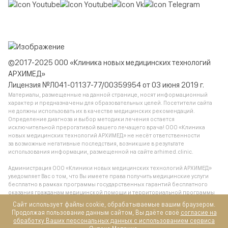
©2017-2025 ООО «Клиника новых медицинских технологий
АРХИМЕД»
Лицензия №Л041-01137-77/00359954 от 03 июня 2019 г.
Материалы, размещенные на данной странице, носят информационный
характер и предназначены для образовательных целей. Посетители сайта
не должны использовать их в качестве медицинских рекомендаций.
Определение диагноза и выбор методики лечения остается
исключительной прерогативой вашего лечащего врача! ООО «Клиника
новых медицинских технологий АРХИМЕД» не несёт ответственности
за возможные негативные последствия, возникшие в результате
использования информации, размещенной на сайте arhimed.clinic.
Администрация ООО «Клиники новых медицинских технологий АРХИМЕД»
уведомляет Вас о том, что Вы имеете права получить медицинские услуги
бесплатно в рамках программы государственных гарантий бесплатного
оказания гражданам медицинской помощи и территориальной программы
государственных гарантий бесплатного оказания гражданам медицинской
Сайт использует файлы cookie, обрабатываемые вашим браузером.
помощи, обратившись в поликлинику по месту жительства.
Продолжая пользование данным сайтом, Вы даёте своё
согласие на
обработку Ваших персональных данных с использованием сервиса