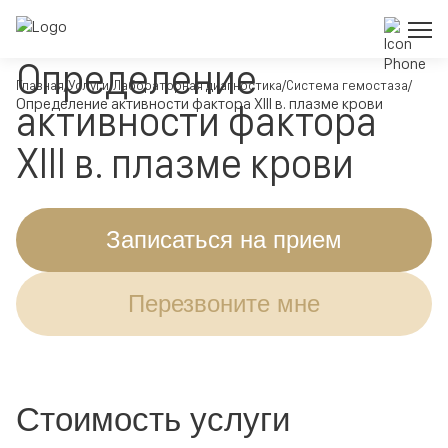
Определение
Главная
Услуги
Лабораторная диагностика
Система гемостаза
Определение активности фактора XIII в. плазме крови
активности фактора
XIII в. плазме крови
Записаться на прием
Перезвоните мне
Стоимость услуги