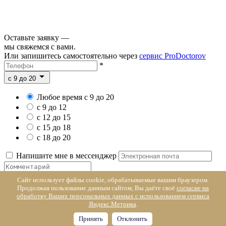
Оставьте заявку —
мы свяжемся с вами.
Или запишитесь самостоятельно через
сервис ProDoctorov
*
c 9 до 20
Любое время с 9 до 20
с 9 до 12
с 12 до 15
с 15 до 18
с 18 до 20
Напишите мне в мессенджер
Я даю
согласие на обработку
Сайт использует файлы cookie, обрабатываемые вашим браузером.
персональных данных
*
Отправить заявку
Продолжая пользование данным сайтом, Вы даёте своё
согласие на
обработку Ваших персональных данных с использованием сервиса
Яндекс.Метрика
.
Заявка успешно отправлена. Мы уже обрабатываем ее и скоро
свяжемся для уточнения деталей
Принять
Отклонить