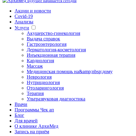
Будущее начинается сегодня
Акции и новости
Covid-19
Анализы
Услуги
Акушерство-гинекология
Выдача справок
Гастроэнтерология
Дерматология-косметология
Инъекционная терапия
Кардиология
Массаж
Медицинская помощь на&amp;nbsp;дому
Неврология
Нутрициология
Отоларингология
Терапия
Ультразвуковая диагностика
Врачи
Программы Чек ап
Блог
Для врачей
О клинике АрхиМед
Запись на приём