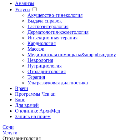
Анализы
Услуги
Акушерство-гинекология
Выдача справок
Гастроэнтерология
Дерматология-косметология
Инъекционная терапия
Кардиология
Массаж
Медицинская помощь на&amp;nbsp;дому
Неврология
Нутрициология
Отоларингология
Терапия
Ультразвуковая диагностика
Врачи
Программы Чек ап
Блог
Для врачей
О клинике АрхиМед
Запись на приём
Сочи
Услуги
Отоларингология