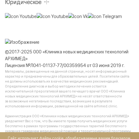
Юридическое
©2017-2025 ООО «Клиника новых медицинских технологий
АРХИМЕД»
Лицензия №Л041-01137-77/00359954 от 03 июня 2019 г.
Материалы, размещенные на данной странице, носят информационный
характер и предназначены для образовательных целей. Посетители сайта
не должны использовать их в качестве медицинских рекомендаций.
Определение диагноза и выбор методики лечения остается
исключительной прерогативой вашего лечащего врача! ООО «Клиника
новых медицинских технологий АРХИМЕД» не несёт ответственности
за возможные негативные последствия, возникшие в результате
использования информации, размещенной на сайте arhimed.clinic.
Администрация ООО «Клиники новых медицинских технологий АРХИМЕД»
уведомляет Вас о том, что Вы имеете права получить медицинские услуги
бесплатно в рамках программы государственных гарантий бесплатного
оказания гражданам медицинской помощи и территориальной программы
государственных гарантий бесплатного оказания гражданам медицинской
Сайт использует файлы cookie, обрабатываемые вашим браузером.