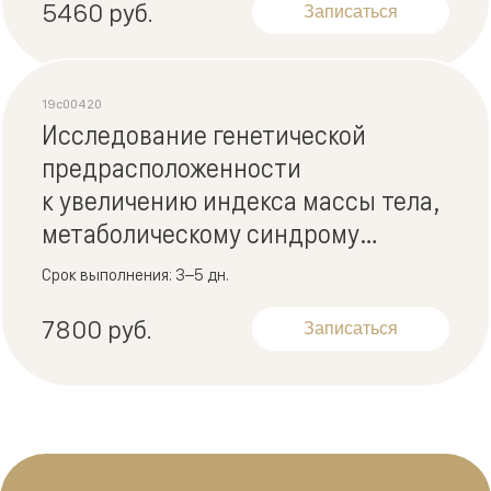
5460 руб.
Записаться
19c00420
Исследование генетической
предрасположенности
к увеличению индекса массы тела,
метаболическому синдрому
и сахарному диабету 2-го типа
Срок выполнения: 3–5 дн.
7800 руб.
Записаться