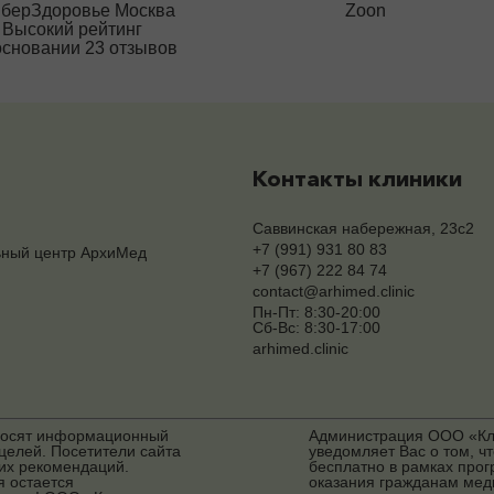
Zoon
Высокий рейтинг
основании 23 отзывов
Контакты клиники
Саввинская набережная, 23с2
+7 (991) 931 80 83
ьный центр АрхиМед
+7 (967) 222 84 74
contact@arhimed.clinic
Пн-Пт: 8:30-20:00
Сб-Вс: 8:30-17:00
arhimed.clinic
носят информационный
Администрация ООО «Кл
целей. Посетители сайта
уведомляет Вас о том, ч
ких рекомендаций.
бесплатно в рамках прог
я остается
оказания гражданам мед