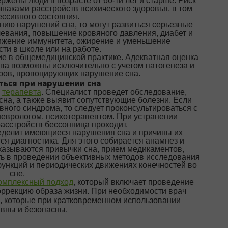
жены люди в возрасте от 60-ти лет и старше. Риск
знаками расстройств психического здоровья, в том
ессивного состояния.
нию нарушений сна, то могут развиться серьезные
левания, повышение кровяного давления, диабет и
ижение иммунитета, ожирение и уменьшение
ти в школе или на работе.
е в общемедицинской практике. Адекватная оценка
тва возможны исключительно с учетом патогенеза и
ов, провоцирующих нарушение сна.
ться при нарушении сна
ь
терапевта
. Специалист проведет обследование,
сна, а также выявит сопутствующие болезни. Если
ного синдрома, то следует проконсультироваться с
еврологом, психотерапевтом. При устранении
асстройств бессонница проходит.
еделит имеющиеся нарушения сна и причины их
я диагностика. Для этого собирается анамнез и
указываются привычки сна, прием медикаментов,
ть в проведении объективных методов исследования
ункций и периодических движениях конечностей во
сне.
омплексный подход
, который включает проведение
оррекцию образа жизни. При необходимости врач
, которые при кратковременном использовании
вны и безопасны.