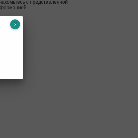
накомьтесь с представленной
формацией.