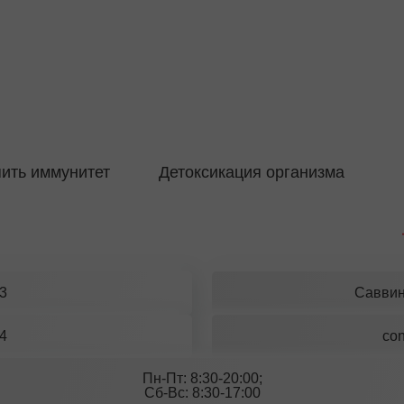
пить иммунитет
Детоксикация организма
83
Саввин
74
con
Пн-Пт: 8:30-20:00;
Сб-Вс: 8:30-17:00