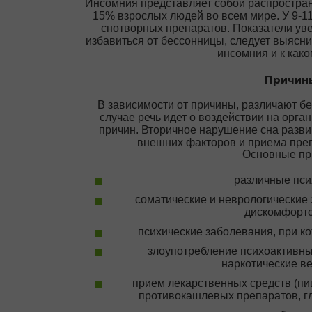
Инсомния представляет собой распростран
15% взрослых людей во всем мире. У 9-1
снотворных препаратов. Показатели ув
избавиться от бессонницы, следует выясни
инсомния и к како
Причины
В зависимости от причины, различают бе
случае речь идет о воздействии на орга
причин. Вторичное нарушение сна разви
внешних факторов и приема пре
Основные пр
различные пси
соматические и неврологические
дискомфорто
психические заболевания, при к
злоупотребление психоактивны
наркотические в
прием лекарственных средств (пи
противокашлевых препаратов, г