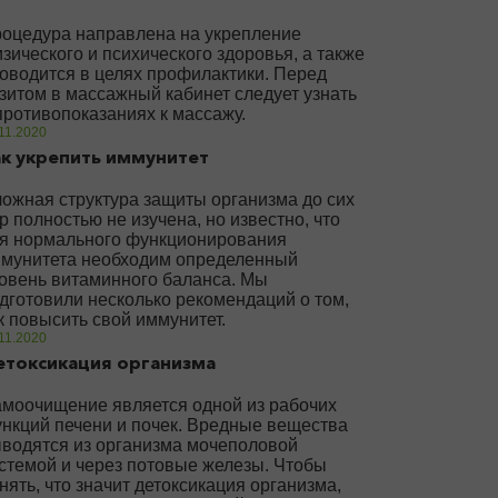
оцедура направлена на укрепление
зического и психического здоровья, а также
оводится в целях профилактики. Перед
зитом в массажный кабинет следует узнать
противопоказаниях к массажу.
11.2020
к укрепить иммунитет
ожная структура защиты организма до сих
р полностью не изучена, но известно, что
я нормального функционирования
мунитета необходим определенный
овень витаминного баланса. Мы
дготовили несколько рекомендаций о том,
к повысить свой иммунитет.
11.2020
етоксикация организма
моочищение является одной из рабочих
нкций печени и почек. Вредные вещества
водятся из организма мочеполовой
стемой и через потовые железы. Чтобы
нять, что значит детоксикация организма,