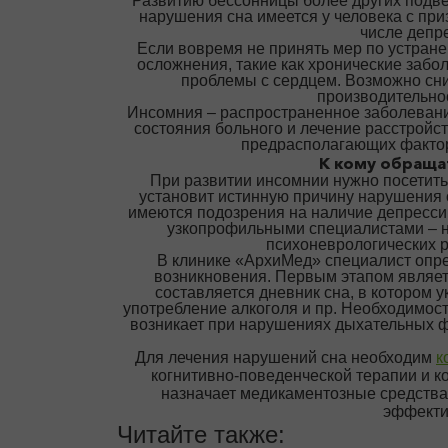
Развитию бессонницы более других подвер
нарушения сна имеется у человека с при
числе депр
Если вовремя не принять мер по устране
осложнения, такие как хронические забо
проблемы с сердцем. Возможно сн
производительнос
Инсомния – распространенное заболевани
состояния больного и лечение расстройс
предрасполагающих фактор
К кому обраща
При развитии инсомнии нужно посетит
установит истинную причину нарушения 
имеются подозрения на наличие депрессив
узкопрофильными специалистами – н
психоневрологических р
В клинике «АрхиМед» специалист опр
возникновения. Первым этапом являетс
составляется дневник сна, в котором 
употребление алкоголя и пр. Необходимос
возникает при нарушениях дыхательных ф
Для лечения нарушений сна необходим
к
когнитивно-поведенческой терапии и к
назначает медикаментозные средства
эффекти
Читайте также: