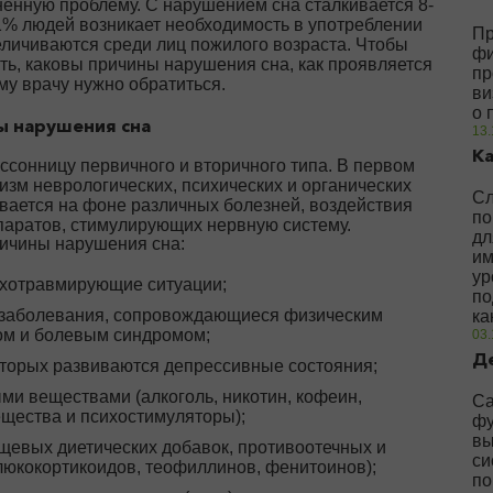
енную проблему. С нарушением сна сталкивается 8-
1% людей возникает необходимость в употреблении
Пр
еличиваются среди лиц пожилого возраста. Чтобы
фи
ть, каковы причины нарушения сна, как проявляется
пр
му врачу нужно обратиться.
ви
о 
 нарушения сна
13.
Ка
ссонницу первичного и вторичного типа. В первом
низм неврологических, психических и органических
Сл
вается на фоне различных болезней, воздействия
по
паратов, стимулирующих нервную систему.
дл
ичины нарушения сна:
им
ур
хотравмирующие ситуации;
по
 заболевания, сопровождающиеся физическим
ка
м и болевым синдромом;
03.
Д
оторых развиваются депрессивные состояния;
ми веществами (алкоголь, никотин, кофеин,
Са
ещества и психостимуляторы);
фу
вы
щевых диетических добавок, противоотечных и
си
люкокортикоидов, теофиллинов, фенитоинов);
по