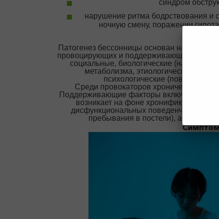
синдром обструк
нарушение ритма бодрствования и с
ночную смену, поражении гипот
Патогенез бессонницы основан на взаимод
провоцирующих и поддерживающих. К пред
социальные, биологические (наследств
метаболизма, этиологические факто
психологические (повышенная т
Среди провокаторов хронической инсо
Поддерживающие факторы включают сомати
возникает на фоне хронификации стре
дисфункциональных поведенческих реак
пребывания в постели), а также н
Симптом